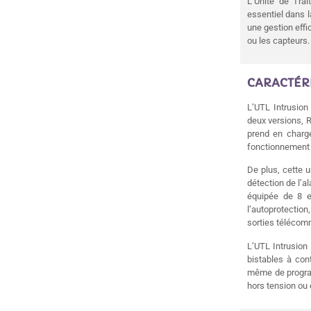
L’Unité de Trai
essentiel dans 
une gestion effi
ou les capteurs.
CARACTÉRI
L’UTL Intrusion
deux versions, RS
prend en charg
fonctionnement 
De plus, cette 
détection de l’a
équipée de 8 en
l’autoprotection
sorties téléco
L’UTL Intrusion
bistables à co
même de program
hors tension ou 