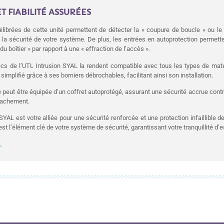
T FIABILITÉ ASSURÉES
librées de cette unité permettent de détecter la « coupure de boucle » ou le «
 la sécurité de votre système. De plus, les entrées en autoprotection permett
du boîtier » par rapport à une « effraction de l’accès ».
cs de l’UTL Intrusion SYAL la rendent compatible avec tous les types de matér
simplifié grâce à ses borniers débrochables, facilitant ainsi son installation.
té peut être équipée d’un coffret autoprotégé, assurant une sécurité accrue contr
rrachement.
SYAL est votre alliée pour une sécurité renforcée et une protection infaillible d
est l’élément clé de votre système de sécurité, garantissant votre tranquillité d’es
.