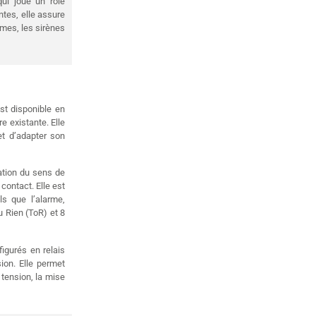
qui joue un rôle
tes, elle assure
rmes, les sirènes
st disponible en
re existante. Elle
t d’adapter son
ation du sens de
contact. Elle est
ls que l’alarme,
u Rien (ToR) et 8
igurés en relais
on. Elle permet
tension, la mise