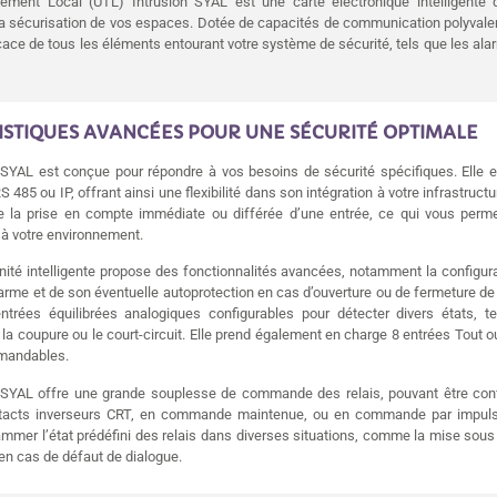
tement Local (UTL) Intrusion SYAL est une carte électronique intelligente 
la sécurisation de vos espaces. Dotée de capacités de communication polyvalen
cace de tous les éléments entourant votre système de sécurité, tels que les ala
STIQUES AVANCÉES POUR UNE SÉCURITÉ OPTIMALE
 SYAL est conçue pour répondre à vos besoins de sécurité spécifiques. Elle e
 485 ou IP, offrant ainsi une flexibilité dans son intégration à votre infrastructu
e la prise en compte immédiate ou différée d’une entrée, ce qui vous perme
à votre environnement.
unité intelligente propose des fonctionnalités avancées, notamment la configur
larme et de son éventuelle autoprotection en cas d’ouverture ou de fermeture de 
trées équilibrées analogiques configurables pour détecter divers états, te
, la coupure ou le court-circuit. Elle prend également en charge 8 entrées Tout o
mmandables.
 SYAL offre une grande souplesse de commande des relais, pouvant être conf
ntacts inverseurs CRT, en commande maintenue, ou en commande par impulsi
mer l’état prédéfini des relais dans diverses situations, comme la mise sous 
en cas de défaut de dialogue.